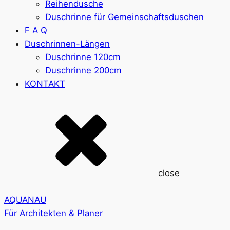
Reihendusche
Duschrinne für Gemeinschaftsduschen
F A Q
Duschrinnen-Längen
Duschrinne 120cm
Duschrinne 200cm
KONTAKT
close
AQUANAU
Für Architekten & Planer